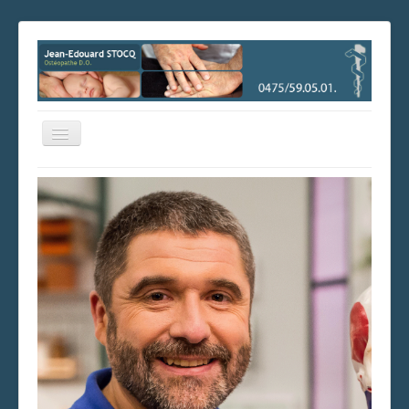
Basculer
la
navigation
Consultez les disponibilités et prenez facilement rendez-vous
en ligne !
Prendre rendez-vous
Accueil
Les cabinets
Les horaires