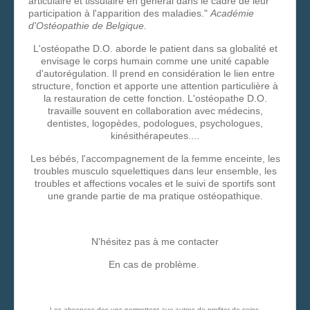
articulaire et tissulaire en général dans le cadre de leur
participation à l'apparition des maladies."
Académie
d'Ostéopathie de Belgique.
L'ostéopathe D.O. aborde le patient dans sa globalité et
envisage le corps humain comme une unité capable
d'autorégulation. Il prend en considération le lien entre
structure, fonction et apporte une attention particulière à
la restauration de cette fonction. L'ostéopathe D.O.
travaille souvent en collaboration avec médecins,
dentistes, logopèdes, podologues, psychologues,
kinésithérapeutes....
Les bébés, l'accompagnement de la femme enceinte, les
troubles musculo squelettiques dans leur ensemble, les
troubles et affections vocales et le suivi de sportifs sont
une grande partie de ma pratique ostéopathique.
N'hésitez pas à me contacter
En cas de problème.
Les absences des uns permettent aux autres de profiter de soins.