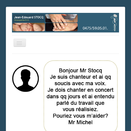
Basculer
la
navigation
Consultez les disponibilités et prenez facilement rendez-vous
en ligne !
Prendre rendez-vous
Accueil
Les cabinets
Les horaires